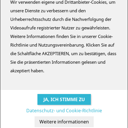
Wir verwenden eigene und Drittanbieter-Cookies, um
Um Abonnements für Planetarien einzusehen, ist eine
unsere Dienste zu verbessern und den
Registrierung oder ein Benutzerkonto erforderlich.
Urheberrechtsschutz durch die Nachverfolgung der
Videoaufrufe registrierter Nutzer zu gewährleisten.
BENUTZERKONTO ERSTELLEN
Weitere Informationen finden Sie in unserer Cookie-
Richtlinie und Nutzungsvereinbarung. Klicken Sie auf
BENUTZERANMELDUNG
die Schaltfläche AKZEPTIEREN, um zu bestätigen, dass
Sie die präsentierten Informationen gelesen und
akzeptiert haben.
BUO
FULLDOME
DESING © ALEJANDRO DURÁN.
Sevilla (SPANIEN)
Datenschutz- und Cookie-Richtlinie
Bedingungen und Konditionen
·
Rechtlicher Hinweis
·
Credits