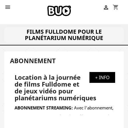
shopping_cart


FILMS FULLDOME POUR LE
PLANÉTARIUM NUMÉRIQUE
ABONNEMENT
Location à la journée
+ INFO
de films Fulldome et
de jeux vidéo pour
planétariums numériques
ABONNEMENT STREAMING:
Avec l'abonnement,
vous pouvez regarder les films pour les
planétariums numériques pendant un temps