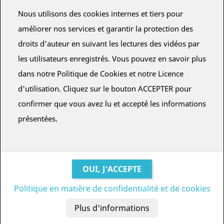
Nous utilisons des cookies internes et tiers pour
améliorer nos services et garantir la protection des
Pour consulter les abonnements pour les planétariums, il est
droits d’auteur en suivant les lectures des vidéos par
nécessaire de s'inscrire ou d'avoir un compte utilisateur.
les utilisateurs enregistrés. Vous pouvez en savoir plus
CRÉER UN COMPTE
CONNEXION
dans notre Politique de Cookies et notre Licence
d'utilisation. Cliquez sur le bouton ACCEPTER pour
confirmer que vous avez lu et accepté les informations
présentées.
BUO
FULLDOME
DESING © ALEJANDRO DURAN.
Séville (ESPAGNE)
Politique en matière de confidentialité et de cookies
Conditions et conditions
·
Mentions légales
·
Crédits