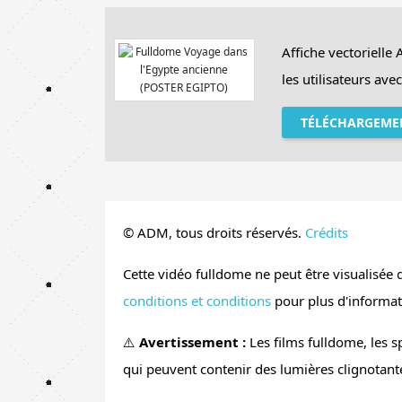
D'une
durée d’environ 10 minutes
, ce film
Affiche vectorielle
numériques
et
événements scolaires ou f
les utilisateurs av
Voyage en Égypte Antique
transforme le p
TÉLÉCHARGEMEN
expérience ludique et captivante pour les enfa
© ADM, tous droits réservés.
Crédits
Cette vidéo fulldome ne peut être visualisée q
conditions et conditions
pour plus d'informatio
⚠️
Avertissement :
Les films fulldome, les 
qui peuvent contenir des lumières clignotante