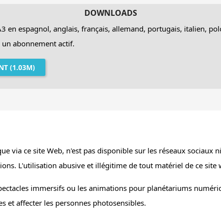
DOWNLOADS
 est idéal pour les
établissements scolaires
,
musées d’histoire
 A3 en espagnol, anglais, français, allemand, portugais, italien, p
amiliaux
organisés par des mairies, bibliothèques ou institution
ec un abonnement actif.
lanétarium en une salle de classe immersive où
histoire, scienc
T (1.03M)
nts.
ue via ce site Web, n'est pas disponible sur les réseaux sociaux ni 
ns. L'utilisation abusive et illégitime de tout matériel de ce site
spectacles immersifs ou les animations pour planétariums numéri
s et affecter les personnes photosensibles.