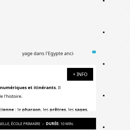
+ INFO
numériques et itinérants
. Il
 l'histoire.
ncienne
: le
pharaon
, les
prêtres
, les
sages
,
mportance des
pyramides
, des
sarcophages
ELLE, ÉCOLE PRIMAIRE
–
DURÉE:
10 MIN.