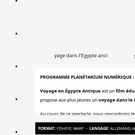
PROGRAMME PLANÉTARIUM NUMÉRIQUE : 
Voyage en Égypte Antique
est un
film édu
propose aux plus jeunes un
voyage dans le
Au cours de ce spectacle, nous rencontrons l
les
marchands
, les
scribes
, les
artisans
, les
FORMAT:
FISHEYE, WARP
–
LANGAGE:
ALLEMAND, A
et du
Nil
, le plus long fleuve du monde.