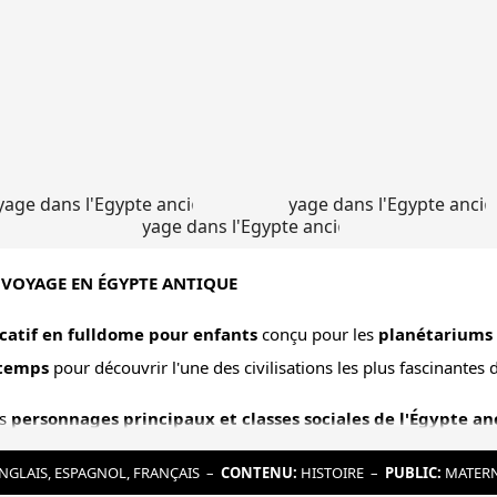
VOYAGE EN ÉGYPTE ANTIQUE
catif en fulldome pour enfants
conçu pour les
planétariums 
 temps
pour découvrir l'une des civilisations les plus fascinantes de
es
personnages principaux et classes sociales de l'Égypte a
paysans
, les
esclaves
et l’
armée
. Le film aborde également l'i
NGLAIS, ESPAGNOL, FRANÇAIS
–
CONTENU:
HISTOIRE
–
PUBLIC:
MATERN