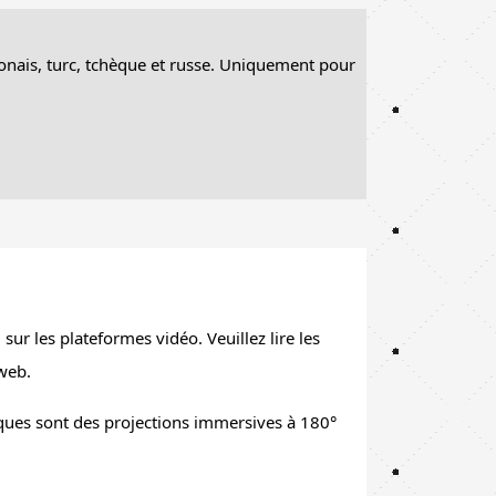
,
festivals culturels
,
planétariums
olonais, turc, tchèque et russe. Uniquement pour
s publiques.
e et culture
se rencontrent pour une
sur les plateformes vidéo. Veuillez lire les
 web.
ques sont des projections immersives à 180°