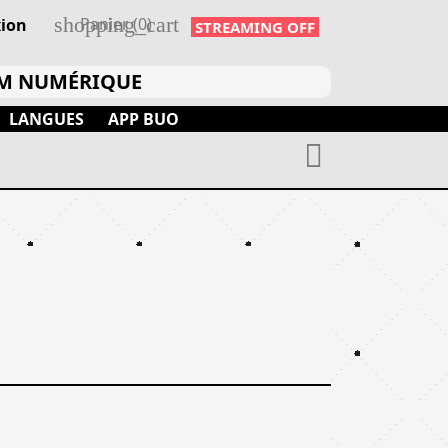
shopping_cart
Panier
(0)
ion
STREAMING OFF
UM NUMÉRIQUE
LANGUES
APP BUO
