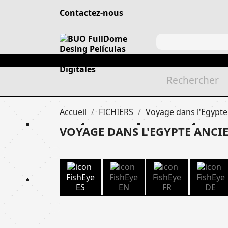
Contactez-nous
Accueil
FICHIERS
Voyage dans l'Egypte
VOYAGE DANS L'EGYPTE ANCI
FishEye
FishEye
FishEye
FishEye
ES
EN
FR
DE